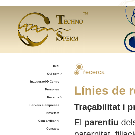
Inici
recerca
Qui som
>
Inauguraci� Centre
Línies de 
Persones
Recerca
>
Traçabilitat i 
Serveis a empreses
Novetats
El
parentiu
dels
Com arribar-hi
Contacte
paternitat, filia