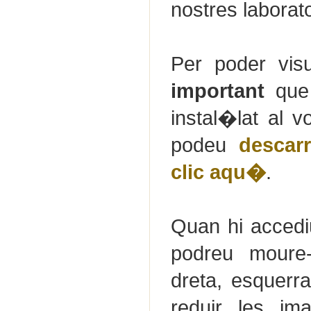
nostres laborato
Per poder visu
important
que 
instal�lat al v
podeu
descar
clic aqu�
.
Quan hi accediu
podreu moure-
dreta, esquerra
reduir les im