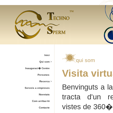
Inici
qui som
Qui som
>
Inauguraci� Centre
Visita virtu
Persones
Recerca
>
Benvinguts a la
Serveis a empreses
tracta d'un r
Novetats
Com arribar-hi
vistes de 360� 
Contacte