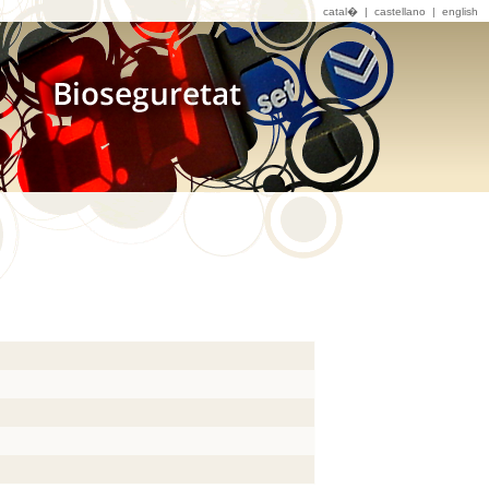
catal� |
castellano
|
english