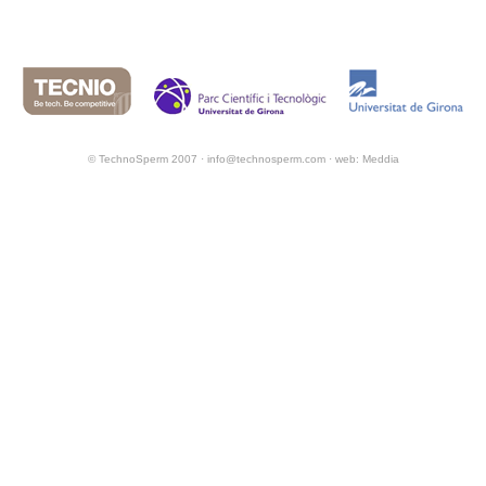
© TechnoSperm 2007 ·
info@technosperm.com
· web:
Meddia