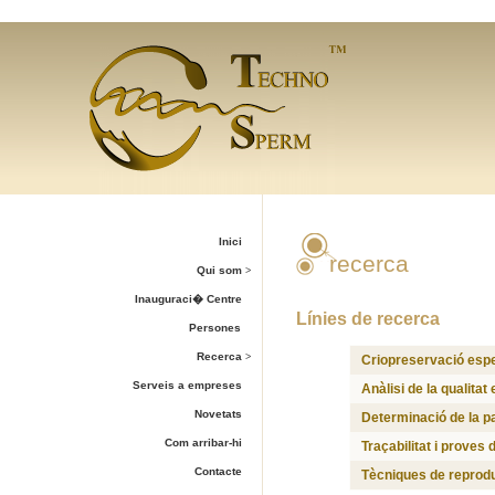
Inici
recerca
Qui som
>
Inauguraci� Centre
Línies de recerca
Persones
Recerca
>
Criopreservació esp
Serveis a empreses
Anàlisi de la qualita
Novetats
Determinació de la p
Com arribar-hi
Traçabilitat i proves 
Contacte
Tècniques de reprodu