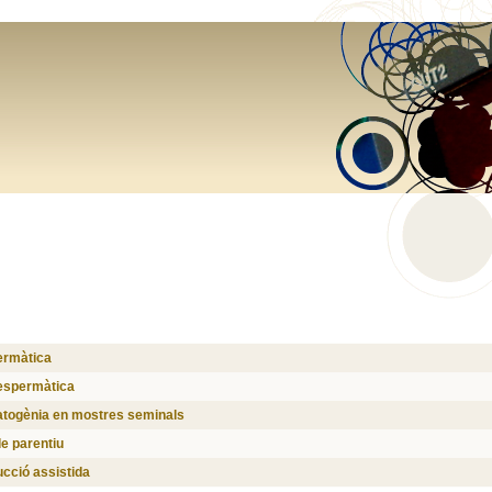
ermàtica
t espermàtica
atogènia en mostres seminals
de parentiu
cció assistida